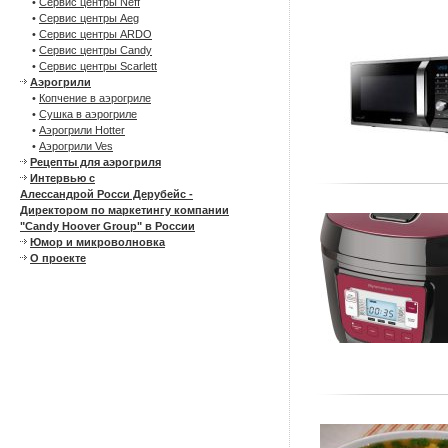
•
Сервис центры Neff
•
Сервис центры Aeg
•
Сервис центры ARDO
•
Сервис центры Candy
•
Сервис центры Scarlett
Аэрогрили
•
Копчение в аэрогриле
•
Сушка в аэрогриле
•
Аэрогрили Hotter
•
Аэрогрили Ves
Рецепты для аэрогриля
Интервью с
Алессандрой Росси Дерубейс -
Директором по маркетингу компании
"Candy Hoover Group" в России
Юмор и микроволновка
О проекте