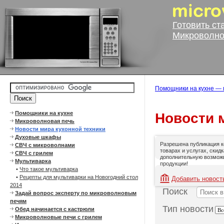
Готовить ст
Микроволно
Помощники на кухне — 
Помощники на кухне
Новости 
Микроволновая печь
Новости мира кухонной техники
Духовые шкафы
Разрешена публикация к
СВЧ с микроволнами
товарах и услугах, скид
СВЧ с грилем
дополнительную возможн
Мультиварка
продукции!
•
Что такое мультиварка
•
Рецепты для мультиварки на Новогодний стол
Добавить новост
2014
Поиск
Задай вопрос эксперту по микроволновым
печям
Тип новости
Обед начинается с кастрюли
Микроволновые печи с грилем