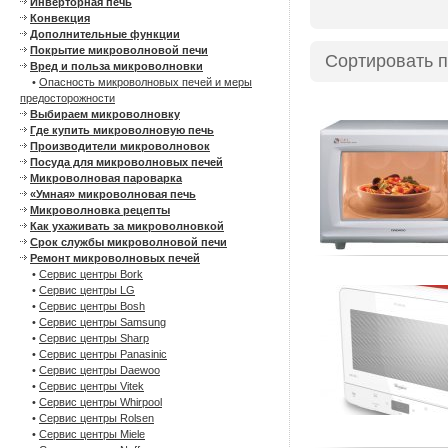
Инверторная печь
Конвекция
Дополнительные функции
Покрытие микроволновой печи
Сортировать 
Вред и польза микроволновки
•
Опасность микроволновых печей и меры
предосторожности
Выбираем микроволновку
Где купить микроволновую печь
Производители микроволновок
Посуда для микроволновых печей
Микроволновая пароварка
«Умная» микроволновая печь
Микроволновка рецепты
Как ухаживать за микроволновкой
Срок службы микроволновой печи
Ремонт микроволновых печей
•
Сервис центры Bork
•
Сервис центры LG
•
Сервис центры Bosh
•
Сервис центры Samsung
•
Сервис центры Sharp
•
Сервис центры Panasinic
•
Сервис центры Daewoo
•
Сервис центры Vitek
•
Сервис центры Whirpool
•
Сервис центры Rolsen
•
Сервис центры Miele