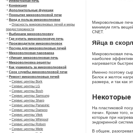
Инверторная печь
Конвекция
Дополнительные функции
Покрытие микроволновой печи
Вред и польза микроволновки
Микроволновые печи
•
Опасность микроволновых печей и меры
минимум пять вещей 
предосторожности
CNET.
Выбираем микроволновку
Где купить микроволновую печь
Яйца в скор
Производители микроволновок
Посуда для микроволновых печей
Микроволновая пароварка
Микроволновая печь 
«Умная» микроволновая печь
наиболее эффективно
Микроволновка рецепты
нагревается быстрее
Как ухаживать за микроволновкой
Именно поэтому сыры
Срок службы микроволновой печи
Белок и желток нагр
Ремонт микроволновых печей
размера, и так как 
•
Сервис центры Bork
•
Сервис центры LG
•
Сервис центры Bosh
Некоторые 
•
Сервис центры Samsung
•
Сервис центры Sharp
•
Сервис центры Panasinic
На пластиковой посу
•
Сервис центры Daewoo
печи». Кроме того, 
•
Сервис центры Vitek
которые при нагрева
•
Сервис центры Whirpool
эндокринной систем
•
Сервис центры Rolsen
•
Сервис центры Miele
В общем, разогреват