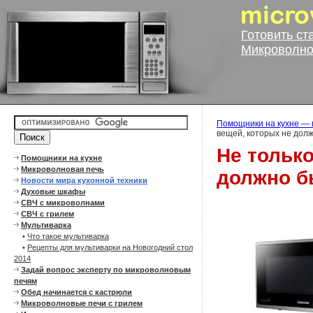
Готовить ст
Микроволно
Помощники на кухне — 
вещей, которых не долж
Не только
Помощники на кухне
Микроволновая печь
должно б
Новости мира кухонной техники
Духовые шкафы
СВЧ с микроволнами
СВЧ с грилем
Мультиварка
•
Что такое мультиварка
•
Рецепты для мультиварки на Новогодний стол
2014
Задай вопрос эксперту по микроволновым
печям
Обед начинается с кастрюли
Микроволновые печи с грилем