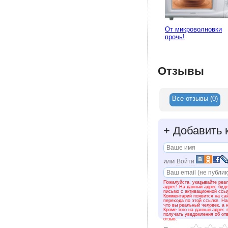
От микроволновки
прочь!
Отзывы
Все отзывы (0)
+
Добавить 
или
Войти
Пожалуйста, указывайте реал
адрес! На данный адрес буд
письмо с активационной ссы
Комментарий появится на сай
перехода по этой ссылке. На
что вы реальный человек, а н
Кроме того на данный адрес 
получать уведомления об от
отзыв.