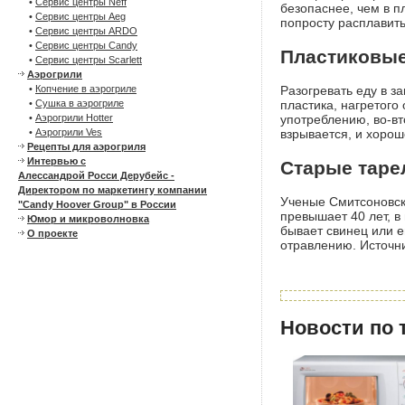
•
Сервис центры Neff
безопаснее, чем в п
•
Сервис центры Aeg
попросту расплавит
•
Сервис центры ARDO
•
Сервис центры Candy
Пластиковые
•
Сервис центры Scarlett
Аэрогрили
•
Копчение в аэрогриле
Разогревать еду в з
•
Сушка в аэрогриле
пластика, нагретого 
•
Аэрогрили Hotter
употреблению, во-вт
•
Аэрогрили Ves
взрывается, и хорош
Рецепты для аэрогриля
Интервью с
Старые таре
Алессандрой Росси Дерубейс -
Директором по маркетингу компании
Ученые Смитсоновско
"Candy Hoover Group" в России
превышает 40 лет, в
Юмор и микроволновка
бывает свинец или е
О проекте
отравлению. Источник:
Новости по 