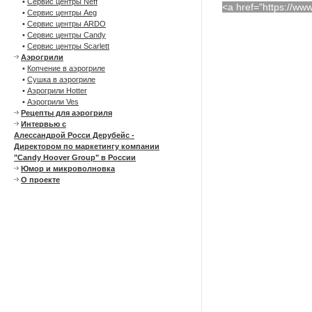
•
Сервис центры Neff
<a href="https://w
•
Сервис центры Aeg
•
Сервис центры ARDO
•
Сервис центры Candy
•
Сервис центры Scarlett
Аэрогрили
•
Копчение в аэрогриле
•
Сушка в аэрогриле
•
Аэрогрили Hotter
•
Аэрогрили Ves
Рецепты для аэрогриля
Интервью с
Алессандрой Росси Дерубейс -
Директором по маркетингу компании
"Candy Hoover Group" в России
Юмор и микроволновка
О проекте