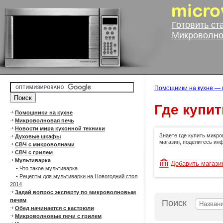
Готовить ст
Микроволно
Помощники на кухне — 
Где купи
Помощники на кухне
Микроволновая печь
Новости мира кухонной техники
Знаете где купить микр
Духовые шкафы
магазин, поделитесь ин
СВЧ с микроволнами
СВЧ с грилем
Мультиварка
Добавить магази
•
Что такое мультиварка
•
Рецепты для мультиварки на Новогодний стол
2014
Задай вопрос эксперту по микроволновым
печям
Поиск
Обед начинается с кастрюли
Микроволновые печи с грилем