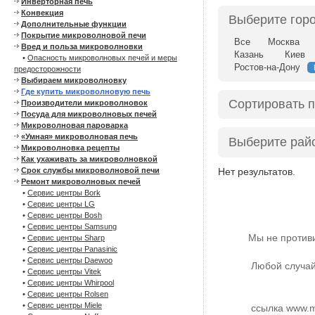
Инверторная печь
Конвекция
Выберите гор
Дополнительные функции
Покрытие микроволновой печи
Все
Москва
Вред и польза микроволновки
Казань
Киев
•
Опасность микроволновых печей и меры
Ростов-на-Дону
предосторожности
Выбираем микроволновку
Где купить микроволновую печь
Сортировать 
Производители микроволновок
Посуда для микроволновых печей
Микроволновая пароварка
«Умная» микроволновая печь
Выберите рай
Микроволновка рецепты
Как ухаживать за микроволновкой
Нет результатов.
Срок службы микроволновой печи
Ремонт микроволновых печей
•
Сервис центры Bork
•
Сервис центры LG
•
Сервис центры Bosh
•
Сервис центры Samsung
Мы не против
•
Сервис центры Sharp
•
Сервис центры Panasinic
•
Сервис центры Daewoo
Любой случай
•
Сервис центры Vitek
•
Сервис центры Whirpool
•
Сервис центры Rolsen
•
Сервис центры Miele
ссылка www.m