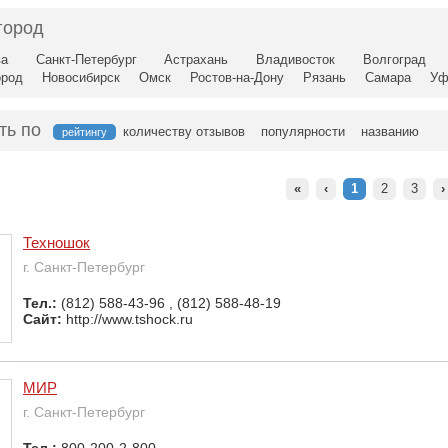
город
ва
Санкт-Петербург
Астрахань
Владивосток
Волгоград
ород
Новосибирск
Омск
Ростов-на-Дону
Рязань
Самара
Уф
ть по
количеству отзывов
популярности
названию
рейтингу
«
‹
1
2
3
›
Техношок
г. Санкт-Петербург
Тел.:
(812) 588-43-96 , (812) 588-48-19
Сайт:
http://www.tshock.ru
МИР
г. Санкт-Петербург
Тел.:
800-200-2-800