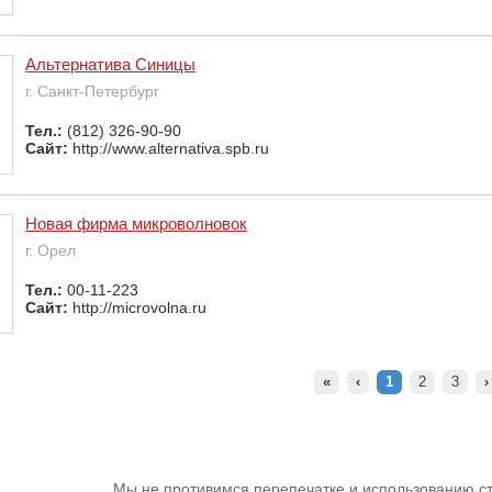
Альтернатива Синицы
г. Санкт-Петербург
Тел.:
(812) 326-90-90
Сайт:
http://www.alternativa.spb.ru
Новая фирма микроволновок
г. Орел
Тел.:
00-11-223
Сайт:
http://microvolna.ru
«
‹
1
2
3
›
Мы не противимся перепечатке и использованию ст