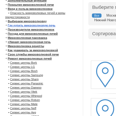
Дополнительные функции
Покрытие микроволновой печи
Выберите 
Вред и польза микроволновки
•
Опасность микроволновых печей и меры
Моск
Все
предосторожности
Нижний Новг
Выбираем микроволновку
Где купить микроволновую печь
Производители микроволновок
Сортирова
Посуда для микроволновых печей
Микроволновая пароварка
«Умная» микроволновая печь
Микроволновка рецепты
Как ухаживать за микроволновкой
Срок службы микроволновой печи
Ремонт микроволновых печей
•
Сервис центры Bork
•
Сервис центры LG
•
Сервис центры Bosh
•
Сервис центры Samsung
•
Сервис центры Sharp
•
Сервис центры Panasinic
•
Сервис центры Daewoo
•
Сервис центры Vitek
•
Сервис центры Whirpool
•
Сервис центры Rolsen
•
Сервис центры Miele
•
Сервис центры Neff
•
Сервис центры Aeg