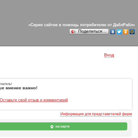
«Серия сайтов в помощь потребителю от ДаблРабл»
Поделиться…
Вход
патель!
е мнение важно!
Оставьте свой отзыв и комментарий
Информация для представителей фирм
на карте