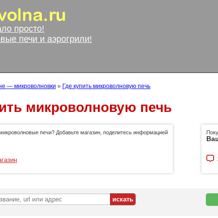
ало просто!
вые печи и аэрогрили!
не — микроволновки
»
Где купить микроволновую печь
пить микроволновую печь
 микроволновые печи? Добавьте магазин, поделитесь информацией
Поку
Ваш
агазин