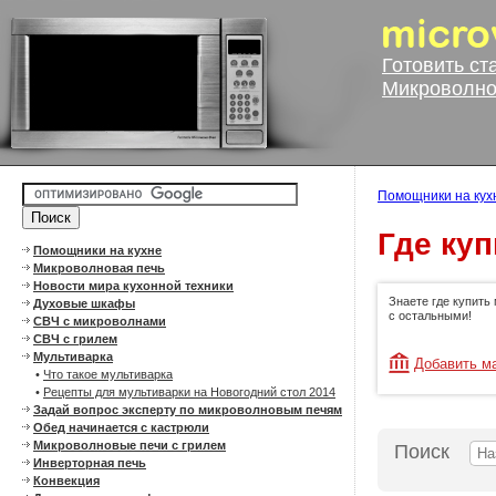
Готовить ст
Микроволно
Помощники на кух
Где ку
Помощники на кухне
Микроволновая печь
Новости мира кухонной техники
Знаете где купить
Духовые шкафы
с остальными!
СВЧ с микроволнами
СВЧ с грилем
Мультиварка
Добавить м
•
Что такое мультиварка
•
Рецепты для мультиварки на Новогодний стол 2014
Задай вопрос эксперту по микроволновым печям
Обед начинается с кастрюли
Микроволновые печи с грилем
Поиск
Инверторная печь
Конвекция