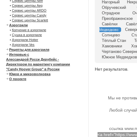
•
Сервис центры Neff
Нагорный
Некр
•
Сервис центры Aeg
Обручевский
•
Сервис центры ARDO
Отрадное
Оч
•
Сервис центры Candy
Преображенское
•
Сервис центры Scarlett
Савёлки
Савёл
Аэрогрили
Север
Медведково
•
Копчение в аэрогриле
Солнцево
Ст
•
Сушка в аэрогриле
•
Аэрогрили Hotter
Тёплый Стан
Т
•
Аэрогрили Ves
Хамовники
Хо
Рецепты для аэрогриля
Чертаново Северн
Интервью с
Южное Медведков
Алессандрой Росси Дерубейс -
Директором по маркетингу компании
Нет результатов.
"Candy Hoover Group" в России
Юмор и микроволновка
О проекте
Мы не против
Любой случай
ссылка www.m
<a href="https://w