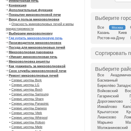
Инверторная печь
Конвекция
Дополнительные функции
Покрытие микроволновой печи
Выберите гор
Вред и польза микроволновки
•
Опасность микроволновых печей и меры
Все
Москва
предосторожности
Казань
Киев
Выбираем микроволновку
Ростов-на-Дону
Где купить микроволновую печь
Производители микроволновок
Посуда для микроволновых печей
Сортировать 
Микроволновая пароварка
«Умная» микроволновая печь
Микроволновка рецепты
Как ухаживать за микроволновкой
Выберите рай
Срок службы микроволновой печи
Все
Академиче
Ремонт микроволновых печей
Басманный
•
Сервис центры Bork
•
Сервис центры LG
Бирюлёво Западн
•
Сервис центры Bosh
Войковский
Вос
•
Сервис центры Samsung
Гагаринский
•
Сервис центры Sharp
Дорогомилово
•
Сервис центры Panasinic
Измайлово
Капо
•
Сервис центры Daewoo
Крылатское
Кр
•
Сервис центры Vitek
Лианозово
Лом
•
Сервис центры Whirpool
Марьино
Ма
•
Сервис центры Rolsen
•
Сервис центры Miele
Молжаниновский