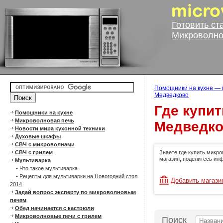
Готовить ст
Микроволно
Помощники на кухне — 
Медведково
Где купи
Помощники на кухне
Микроволновая печь
Медведко
Новости мира кухонной техники
Духовые шкафы
СВЧ с микроволнами
Знаете где купить микр
СВЧ с грилем
магазин, поделитесь ин
Мультиварка
•
Что такое мультиварка
•
Рецепты для мультиварки на Новогодний стол
Добавить магази
2014
Задай вопрос эксперту по микроволновым
печям
Обед начинается с кастрюли
Микроволновые печи с грилем
Поиск