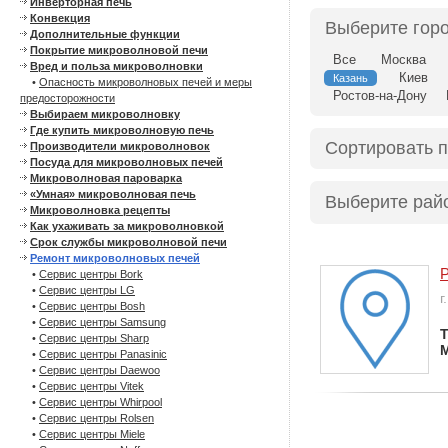
Инверторная печь
Конвекция
Выберите гор
Дополнительные функции
Покрытие микроволновой печи
Все
Москва
Вред и польза микроволновки
Киев
Казань
•
Опасность микроволновых печей и меры
Ростов-на-Дону
предосторожности
Выбираем микроволновку
Где купить микроволновую печь
Сортировать 
Производители микроволновок
Посуда для микроволновых печей
Микроволновая пароварка
«Умная» микроволновая печь
Выберите рай
Микроволновка рецепты
Как ухаживать за микроволновкой
Срок службы микроволновой печи
Ремонт микроволновых печей
Р
•
Сервис центры Bork
•
Сервис центры LG
г
•
Сервис центры Bosh
•
Сервис центры Samsung
Т
•
Сервис центры Sharp
•
Сервис центры Panasinic
•
Сервис центры Daewoo
•
Сервис центры Vitek
•
Сервис центры Whirpool
•
Сервис центры Rolsen
•
Сервис центры Miele