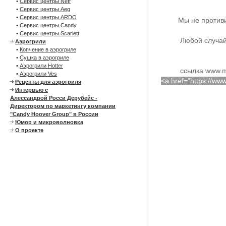
•
Сервис центры Neff
•
Сервис центры Aeg
•
Сервис центры ARDO
Мы не против
•
Сервис центры Candy
•
Сервис центры Scarlett
Любой случай
Аэрогрили
•
Копчение в аэрогриле
•
Сушка в аэрогриле
•
Аэрогрили Hotter
ссылка www.m
•
Аэрогрили Ves
<a href="https://w
Рецепты для аэрогриля
Интервью с
Алессандрой Росси Дерубейс -
Директором по маркетингу компании
"Candy Hoover Group" в России
Юмор и микроволновка
О проекте