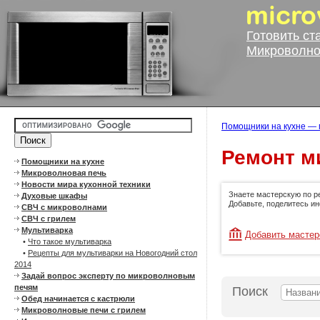
Готовить ст
Микроволно
Помощники на кухне — 
Ремонт м
Помощники на кухне
Микроволновая печь
Новости мира кухонной техники
Знаете мастерскую по р
Духовые шкафы
Добавьте, поделитесь и
СВЧ с микроволнами
СВЧ с грилем
Мультиварка
Добавить масте
•
Что такое мультиварка
•
Рецепты для мультиварки на Новогодний стол
2014
Задай вопрос эксперту по микроволновым
печям
Поиск
Обед начинается с кастрюли
Микроволновые печи с грилем