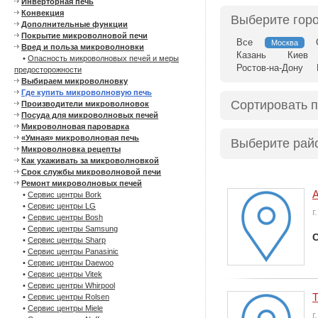
Инверторная печь
Конвекция
Выберите гор
Дополнительные функции
Покрытие микроволновой печи
Все
Москва
Вред и польза микроволновки
Казань
Киев
•
Опасность микроволновых печей и меры
Ростов-на-Дону
предосторожности
Выбираем микроволновку
Где купить микроволновую печь
Сортировать 
Производители микроволновок
Посуда для микроволновых печей
Микроволновая пароварка
«Умная» микроволновая печь
Выберите рай
Микроволновка рецепты
Как ухаживать за микроволновкой
Срок службы микроволновой печи
Ремонт микроволновых печей
•
Сервис центры Bork
•
Сервис центры LG
г
•
Сервис центры Bosh
•
Сервис центры Samsung
С
•
Сервис центры Sharp
•
Сервис центры Panasinic
•
Сервис центры Daewoo
•
Сервис центры Vitek
•
Сервис центры Whirpool
•
Сервис центры Rolsen
•
Сервис центры Miele
г