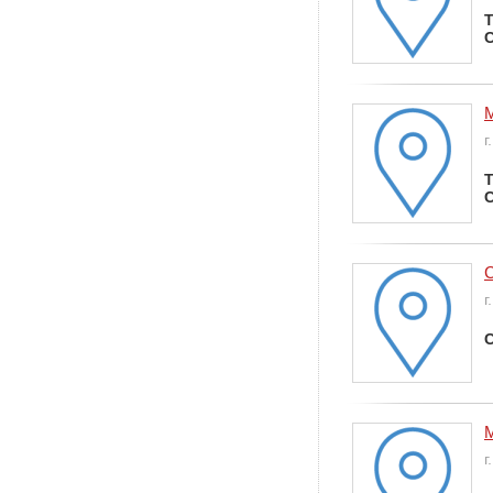
Т
С
г
Т
С
г
С
г