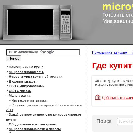
Готовить ст
Микроволно
Помощники на кухне — 
Где купи
Помощники на кухне
Микроволновая печь
Новости мира кухонной техники
Знаете где купить микр
Духовые шкафы
магазин, поделитесь ин
СВЧ с микроволнами
СВЧ с грилем
Мультиварка
Добавить магази
•
Что такое мультиварка
•
Рецепты для мультиварки на Новогодний стол
2014
Задай вопрос эксперту по микроволновым
печям
Поиск
Обед начинается с кастрюли
Микроволновые печи с грилем