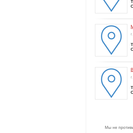
Т
С
г
Т
С
г
Т
С
Мы не против