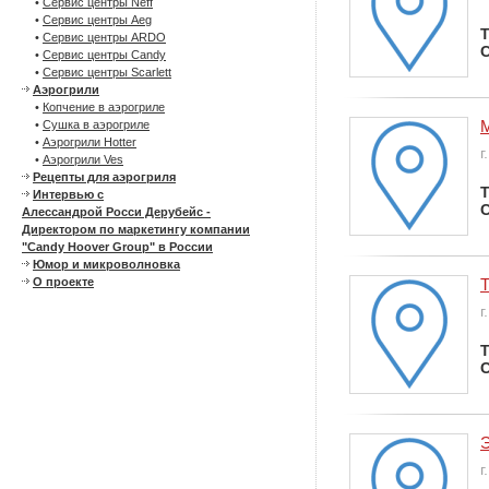
•
Сервис центры Neff
•
Сервис центры Aeg
Т
•
Сервис центры ARDO
С
•
Сервис центры Candy
•
Сервис центры Scarlett
Аэрогрили
•
Копчение в аэрогриле
•
Сушка в аэрогриле
•
Аэрогрили Hotter
г
•
Аэрогрили Ves
Рецепты для аэрогриля
Т
Интервью с
С
Алессандрой Росси Дерубейс -
Директором по маркетингу компании
"Candy Hoover Group" в России
Юмор и микроволновка
Т
О проекте
г
Т
С
г